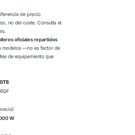
diferencia de precio
o, no del coste. Consulta el
es.
lleres oficiales repartidos
bos modelos —no es factor de
alles de equipamiento que
 GTS
6QF
recio)
.000 W