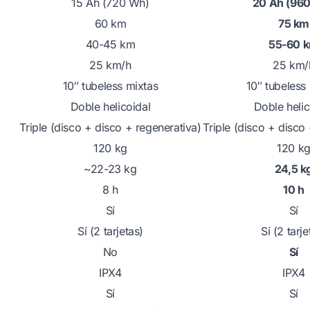
15 Ah (720 Wh)
20 Ah (96
60 km
75 km
40-45 km
55-60 
25 km/h
25 km/
10″ tubeless mixtas
10″ tubeless
Doble helicoidal
Doble helic
Triple (disco + disco + regenerativa)
Triple (disco + disco
120 kg
120 k
~22-23 kg
24,5 k
8 h
10 h
Sí
Sí
Sí (2 tarjetas)
Sí (2 tarje
No
Sí
IPX4
IPX4
Sí
Sí