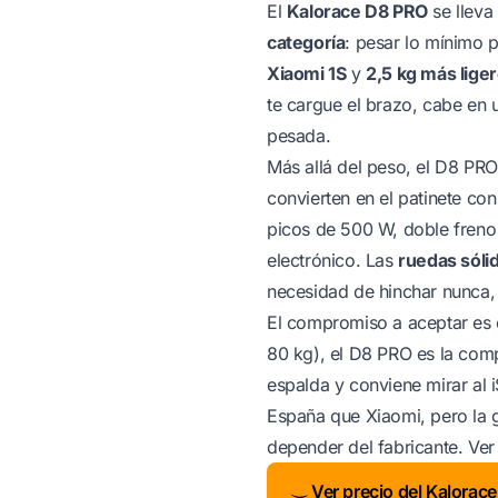
El
Kalorace D8 PRO
se lleva
categoría
: pesar lo mínimo 
Xiaomi 1S
y
2,5 kg más liger
te cargue el brazo, cabe en 
pesada.
Más allá del peso, el D8 PRO
convierten en el patinete co
picos de 500 W, doble freno
electrónico. Las
ruedas sóli
necesidad de hinchar nunca, 
El compromiso a aceptar es 
80 kg), el D8 PRO es la com
espalda y conviene mirar al 
España que Xiaomi, pero la 
depender del fabricante. Ve
Ver precio del Kalora