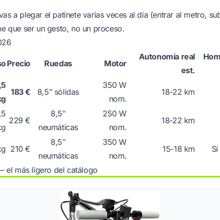
 vas a plegar el patinete varias veces al día (entrar al metro, su
ene que ser un gesto, no un proceso.
026
Autonomía real
Hom
so
Precio
Ruedas
Motor
est.
,5
350 W
183 €
8,5″ sólidas
18-22 km
kg
nom.
,5
8,5″
250 W
229 €
18-22 km
kg
neumáticas
nom.
8,5″
350 W
kg
210 €
15-18 km
Sí
neumáticas
nom.
el más ligero del catálogo