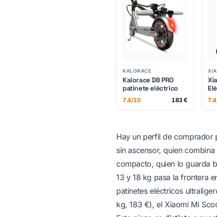
KALORACE
XI
Kalorace D8 PRO
Xi
patinete eléctrico
El
7.4/10
183 €
7.4
Hay un perfil de comprador 
sin ascensor, quien combina 
compacto, quien lo guarda baj
13 y 18 kg pasa la frontera e
patinetes eléctricos ultraliger
kg, 183 €), el
Xiaomi Mi Scoo