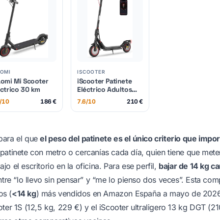
AOMI
ISCOOTER
aomi Mi Scooter
iScooter Patinete
éctrico 30 km
Eléctrico Adultos
Homologado DGT,
/10
186 €
7.6/10
210 €
500W Motor,
Autonomía De 20-25
KM, Máxima 25KM/H,
Bocina, Timbre,
para el que
el peso del patinete es el único criterio que impor
Intermitentes, App,
Frenado Doble,
patinete con metro o cercanías cada día, quien tiene que mete
Plegable, Carga 120
KG, 13 KG
o el escritorio en la oficina. Para ese perfil,
bajar de 14 kg ca
ntre “lo llevo sin pensar” y “me lo pienso dos veces”. Esta com
os (
<14 kg
) más vendidos en Amazon España a mayo de 2026
ter 1S
(12,5 kg, 229 €) y el
iScooter ultraligero 13 kg DGT
(21