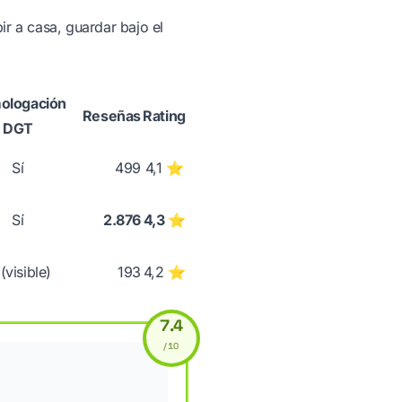
bir a casa, guardar bajo el
ologación
Reseñas
Rating
DGT
Sí
499
4,1 ⭐
Sí
2.876
4,3 ⭐
 (visible)
193
4,2 ⭐
7.4
/10