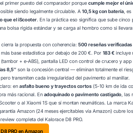
 el primer puesto del comparador porque
cumple mejor el únic
posible siendo legalmente circulable. A
10,5 kg con batería
, es
o que el iScooter
. En la práctica eso significa que sube cinco 
una bolsa rígida estándar y se carga al hombro como si lleva
 cierra la propuesta con coherencia:
500 reseñas verificadas
n más base estadística por debajo de 200 €. Por
183 €
incluye
 (tambor + e-ABS), pantalla LED con control de crucero y app
das 8,5″
son la concesión central — eliminan totalmente el ries
pero transmiten cada irregularidad del pavimento al manillar.
claro: en
asfalto bueno y trayectos cortos
(5-10 km de ida c
pra más racional. En
adoquinado o pavimento castigado
, las
iScooter o al Xiaomi 1S que sí montan neumáticas. La marca K
garantía Amazon (24 meses ejercitables vía Amazon) cubre los
r
review completa del Kalorace D8 PRO
.
ce D8 PRO en Amazon