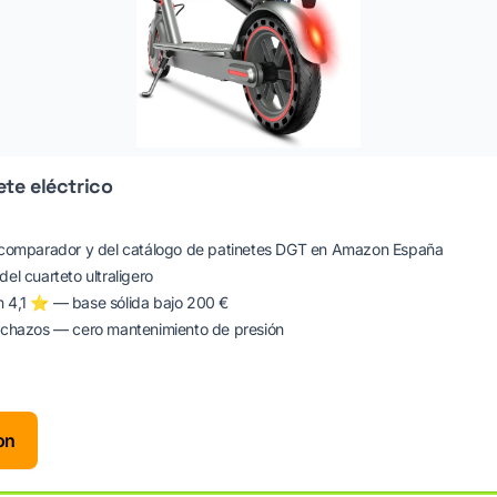
te eléctrico
l comparador y del catálogo de patinetes DGT en Amazon España
el cuarteto ultraligero
n 4,1 ⭐ — base sólida bajo 200 €
inchazos — cero mantenimiento de presión
on