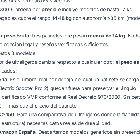
ras otras comparativas vecinas:
<300 €
ordena por
precio
e incluye modelos de hasta 17 kg.
legables
cubre el rango
14-18 kg
con autonomía ≥35 km (mode
r peso bruto
: tres patinetes que pesan
menos de 14 kg
. No h
gación legal y reseñas verificadas suficientes.
stos 3 modelos
or de ultraligeros cambia respecto a cualquier otro:
el peso es
plicados:
ría
. Es el umbral real por debajo del cual un patinete se carg
lectric Scooter Pro 2
) quedan fuera para preservar el ángulo.
 certificado
VMP
conforme al
Real Decreto 970/2020
. Sin cer
€ — más que el precio del patinete.
 ≥ 150
. Para una comparativa de ultraligeros donde la fiabilida
estructura) necesitas datos reales de durabilidad.
 Amazon España
. Descartamos modelos genéricos sin presencia