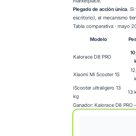
marketplace.
Plegado de acción única
. Si
escritorio), el mecanismo ti
Tabla comparativa · mayo 2
Modelo
Pe
10
Kalorace D8 PRO
12
Xiaomi Mi Scooter 1S
iScooter ultraligero 13
13 
kg
Ganador: Kalorace D8 PRO — 